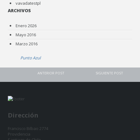
vavadatestpl
ARCHIVOS
Enero 2026
Mayo 2016
Marzo 2016
Punto Azul
ANTERIOR POST
SIGUIENTE POST
Dirección
Francisco Bilbao 2774
Providencia
Santiago de Chile