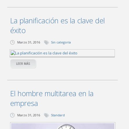
La planificación es la clave del
éxito
Marzo 31, 2016
Sin categoría
LEER MÁS
El hombre multitarea en la
empresa
Marzo 31, 2016
Standard