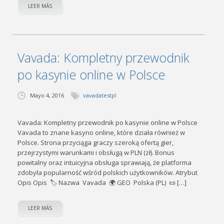
LEER MÁS
Vavada: Kompletny przewodnik
po kasynie online w Polsce
Mayo 4, 2016
vavadatestpl
Vavada: Kompletny przewodnik po kasynie online w Polsce
Vavada to znane kasyno online, które działa również w
Polsce. Strona przyciąga graczy szeroką ofertą gier,
przejrzystymi warunkami i obsługą w PLN (zł). Bonus
powitalny oraz intuicyjna obsługa sprawiają, że platforma
zdobyła popularność wśród polskich użytkowników. Atrybut
Opis Opis 🏷️ Nazwa Vavada 🌍 GEO Polska (PL) 📜 […]
LEER MÁS