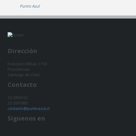
Punto Azul
Dirección
Francisco Bilbao 2774
Providencia
Santiago de Chile
Contacto
22-2064132
22-2061883
contacto@puntoazul.cl
Síguenos en