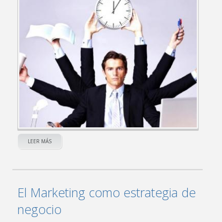
LEER MÁS
El Marketing como estrategia de
negocio